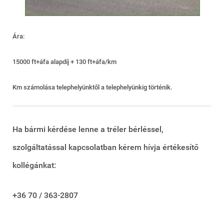
Ára:
15000 ft+áfa alapdíj + 130 ft+áfa/km
Km számolása telephelyünktől a telephelyünkig történik.
Ha bármi kérdése lenne a tréler bérléssel,
szolgáltatással kapcsolatban kérem hívja értékesítő
kollégánkat:
+36 70 / 363-2807